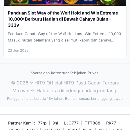
Panduan Slot Way of the Wolf Hold and Win Extreme
10,000: Berburu Hadiah di Bawah Cahaya Bulan –
333v
Panduan Cepat: Way of the Wolf Hold and Win Extreme 10,000
Masuki hutan belantara yang diselimuti kabut dan cahaya
bulan,...
23 Jun 2026
Syarat dan Ketentuan
Kebijakan Privasi
© 2026 ⭐ HIT9 Official HIT9 Pasti Gacor Terbaru
Maxwin ⭐. Hak cipta dilindungi undang-undang.
Pengguna harus berusia 18+ tahun. Bermain secara bertanggung jawab.
Partner Kami：
77rp
|
9sl
|
LJO777
|
TTT888
|
RK77
|