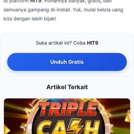
di platform
HIT9
. Pilihannya banyak, gratis, dan
semuanya gampang di-install. Yuk, mulai kelola uang
kita dengan lebih bijak!
Suka artikel ini? Coba
HIT9
Unduh Gratis
Artikel Terkait