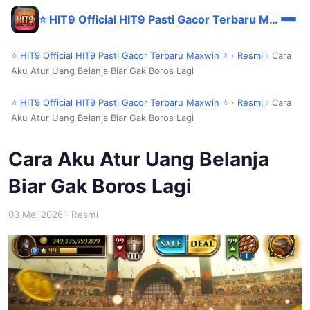
⭐ HIT9 Official HIT9 Pasti Gacor Terbaru Maxwin ⭐
⭐ HIT9 Official HIT9 Pasti Gacor Terbaru Maxwin ⭐
›
Resmi
›
Cara
Aku Atur Uang Belanja Biar Gak Boros Lagi
⭐ HIT9 Official HIT9 Pasti Gacor Terbaru Maxwin ⭐
›
Resmi
›
Cara
Aku Atur Uang Belanja Biar Gak Boros Lagi
Cara Aku Atur Uang Belanja
Biar Gak Boros Lagi
03 Mei 2026
· Resmi