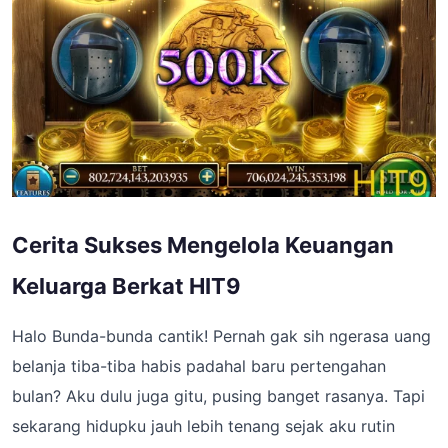
Cerita Sukses Mengelola Keuangan
Keluarga Berkat HIT9
Halo Bunda-bunda cantik! Pernah gak sih ngerasa uang
belanja tiba-tiba habis padahal baru pertengahan
bulan? Aku dulu juga gitu, pusing banget rasanya. Tapi
sekarang hidupku jauh lebih tenang sejak aku rutin