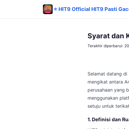
⭐ HIT9 Official HIT9 Pasti Ga
Syarat dan 
Terakhir diperbarui: 
Selamat datang di
mengikat antara 
perusahaan yang b
menggunakan plat
setuju untuk terika
1. Definisi dan 