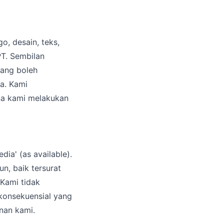
o, desain, teks,
PT. Sembilan
yang boleh
ya. Kami
na kami melakukan
ia' (as available).
n, baik tersurat
 Kami tidak
 konsekuensial yang
nan kami.