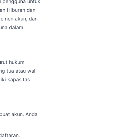
gi pengguna untuk
nan Hiburan dan
jemen akun, dan
guna dalam
urut hukum
ng tua atau wali
ki kapasitas
buat akun. Anda
daftaran.