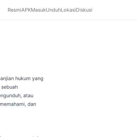
Resmi
APK
Masuk
Unduh
Lokasi
Diskusi
janjian hukum yang
, sebuah
engunduh, atau
 memahami, dan