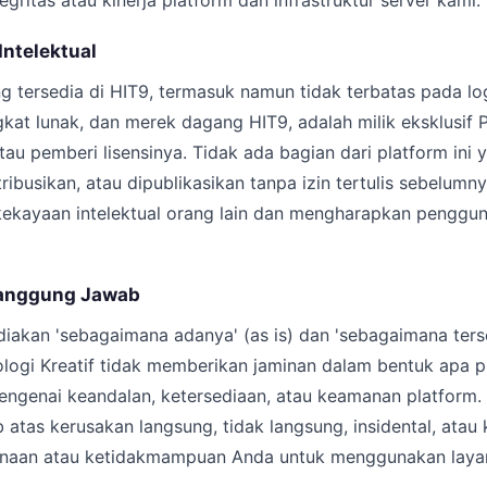
ritas atau kinerja platform dan infrastruktur server kami.
Intelektual
g tersedia di HIT9, termasuk namun tidak terbatas pada log
gkat lunak, dan merek dagang HIT9, adalah milik eksklusif 
atau pemberi lisensinya. Tidak ada bagian dari platform ini 
tribusikan, atau dipublikasikan tanpa izin tertulis sebelumn
ekayaan intelektual orang lain dan mengharapkan penggu
Tanggung Jawab
iakan 'sebagaimana adanya' (as is) dan 'sebagaimana tersed
logi Kreatif tidak memberikan jaminan dalam bentuk apa pu
engenai keandalan, ketersediaan, atau keamanan platform.
atas kerusakan langsung, tidak langsung, insidental, atau
unaan atau ketidakmampuan Anda untuk menggunakan laya