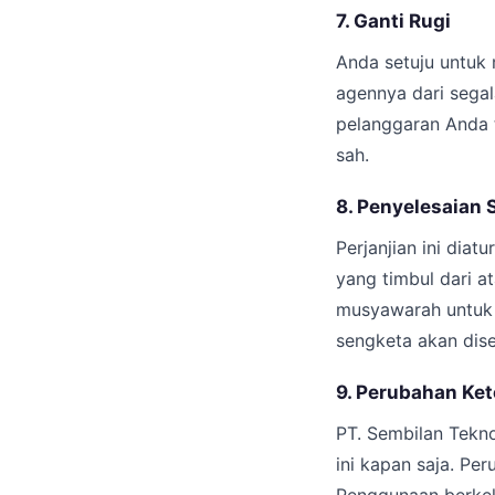
7. Ganti Rugi
Anda setuju untuk 
agennya dari segal
pelanggaran Anda 
sah.
8. Penyelesaian
Perjanjian ini diat
yang timbul dari 
musyawarah untuk 
sengketa akan dise
9. Perubahan Ke
PT. Sembilan Tekn
ini kapan saja. Pe