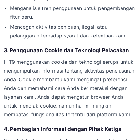
Menganalisis tren penggunaan untuk pengembangan
fitur baru.
Mencegah aktivitas penipuan, ilegal, atau
pelanggaran terhadap syarat dan ketentuan kami.
3. Penggunaan Cookie dan Teknologi Pelacakan
HIT9 menggunakan cookie dan teknologi serupa untuk
mengumpulkan informasi tentang aktivitas penelusuran
Anda. Cookie membantu kami mengingat preferensi
Anda dan memahami cara Anda berinteraksi dengan
layanan kami. Anda dapat mengatur browser Anda
untuk menolak cookie, namun hal ini mungkin
membatasi fungsionalitas tertentu dari platform kami.
4. Pembagian Informasi dengan Pihak Ketiga