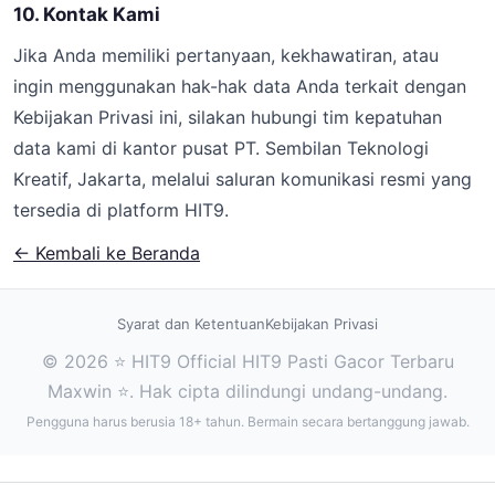
10. Kontak Kami
Jika Anda memiliki pertanyaan, kekhawatiran, atau
ingin menggunakan hak-hak data Anda terkait dengan
Kebijakan Privasi ini, silakan hubungi tim kepatuhan
data kami di kantor pusat PT. Sembilan Teknologi
Kreatif, Jakarta, melalui saluran komunikasi resmi yang
tersedia di platform HIT9.
← Kembali ke Beranda
Syarat dan Ketentuan
Kebijakan Privasi
© 2026 ⭐ HIT9 Official HIT9 Pasti Gacor Terbaru
Maxwin ⭐. Hak cipta dilindungi undang-undang.
Pengguna harus berusia 18+ tahun. Bermain secara bertanggung jawab.