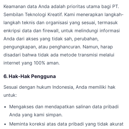
Keamanan data Anda adalah prioritas utama bagi PT.
Sembilan Teknologi Kreatif. Kami menerapkan langkah-
langkah teknis dan organisasi yang sesuai, termasuk
enkripsi data dan firewall, untuk melindungi informasi
Anda dari akses yang tidak sah, perubahan,
pengungkapan, atau penghancuran. Namun, harap
disadari bahwa tidak ada metode transmisi melalui
internet yang 100% aman.
6. Hak-Hak Pengguna
Sesuai dengan hukum Indonesia, Anda memiliki hak
untuk:
Mengakses dan mendapatkan salinan data pribadi
Anda yang kami simpan.
Meminta koreksi atas data pribadi yang tidak akurat